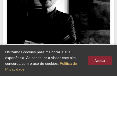
Karel Řepa
Utilizamos cookies para melhorar a sua
experiência. Ao continuar a visitar este site,
Aceitar
Tchéquia
Pintura
concorda com o uso de cookies.
Política de
Privacidade