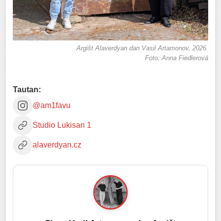
Argišt Alaverdyan dan Vasil Artamonov, 2026.
Foto: Anna Fiedlerová
Tautan:
@am1favu
Studio Lukisan 1
alaverdyan.cz