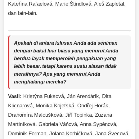
Kateřina Rafaelová, Marie Štindlová, Aleš Zapletal,
dan lain-lain.
Apakah di antara lulusan Anda ada seniman
dengan bakat luar biasa yang menurut Anda
berdua layak memperoleh pengakuan yang
lebih besar, tetapi karena suatu alasan tidak
meraihnya? Apa yang menurut Anda
menghalangi mereka?
Vasil:
Kristýna Fuksová, Ján Arendárik, Dita
Klicnarová, Monika Kojetská, Ondřej Horák,
Drahomíra Maloušková, Jiří Topinka, Zuzana
Martiníková, Gabriela Váňová, Anna Sypěnová,
Dominik Forman, Jolana Korbičková, Jana Švecová,