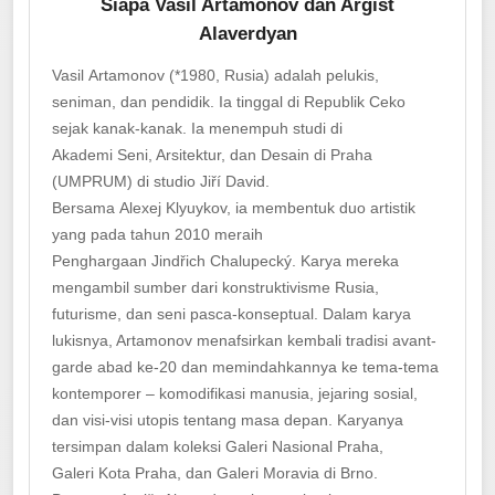
Siapa Vasil Artamonov dan Argišt
Alaverdyan
Vasil Artamonov (*1980, Rusia) adalah pelukis,
seniman, dan pendidik. Ia tinggal di Republik Ceko
sejak kanak-kanak. Ia menempuh studi di
Akademi Seni, Arsitektur, dan Desain di Praha
(UMPRUM) di studio Jiří David.
Bersama Alexej Klyuykov, ia membentuk duo artistik
yang pada tahun 2010 meraih
Penghargaan Jindřich Chalupecký. Karya mereka
mengambil sumber dari konstruktivisme Rusia,
futurisme, dan seni pasca-konseptual. Dalam karya
lukisnya, Artamonov menafsirkan kembali tradisi avant-
garde abad ke-20 dan memindahkannya ke tema-tema
kontemporer – komodifikasi manusia, jejaring sosial,
dan visi-visi utopis tentang masa depan. Karyanya
tersimpan dalam koleksi Galeri Nasional Praha,
Galeri Kota Praha, dan Galeri Moravia di Brno.