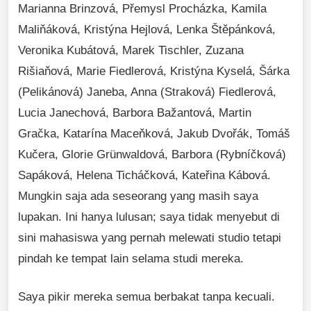
Marianna Brinzová, Přemysl Procházka, Kamila
Maliňáková, Kristýna Hejlová, Lenka Štěpánková,
Veronika Kubátová, Marek Tischler, Zuzana
Rišiaňová, Marie Fiedlerová, Kristýna Kyselá, Šárka
(Pelikánová) Janeba, Anna (Straková) Fiedlerová,
Lucia Janechová, Barbora Bažantová, Martin
Gračka, Katarína Maceňková, Jakub Dvořák, Tomáš
Kučera, Glorie Grünwaldová, Barbora (Rybníčková)
Sapáková, Helena Ticháčková, Kateřina Kábová.
Mungkin saja ada seseorang yang masih saya
lupakan. Ini hanya lulusan; saya tidak menyebut di
sini mahasiswa yang pernah melewati studio tetapi
pindah ke tempat lain selama studi mereka.
Saya pikir mereka semua berbakat tanpa kecuali.