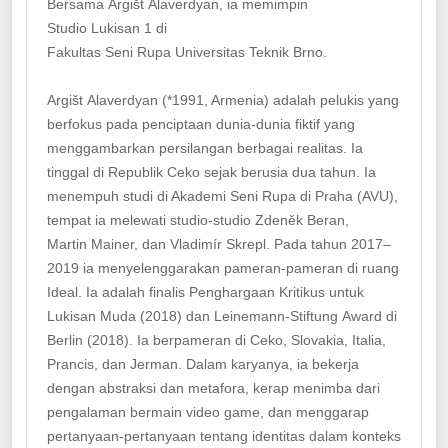
Bersama Argišt Alaverdyan, ia memimpin
Studio Lukisan 1 di
Fakultas Seni Rupa Universitas Teknik Brno.
Argišt Alaverdyan (*1991, Armenia) adalah pelukis yang
berfokus pada penciptaan dunia-dunia fiktif yang
menggambarkan persilangan berbagai realitas. Ia
tinggal di Republik Ceko sejak berusia dua tahun. Ia
menempuh studi di Akademi Seni Rupa di Praha (AVU),
tempat ia melewati studio-studio Zdeněk Beran,
Martin Mainer, dan Vladimír Skrepl. Pada tahun 2017–
2019 ia menyelenggarakan pameran-pameran di ruang
Ideal. Ia adalah finalis Penghargaan Kritikus untuk
Lukisan Muda (2018) dan Leinemann-Stiftung Award di
Berlin (2018). Ia berpameran di Ceko, Slovakia, Italia,
Prancis, dan Jerman. Dalam karyanya, ia bekerja
dengan abstraksi dan metafora, kerap menimba dari
pengalaman bermain video game, dan menggarap
pertanyaan-pertanyaan tentang identitas dalam konteks