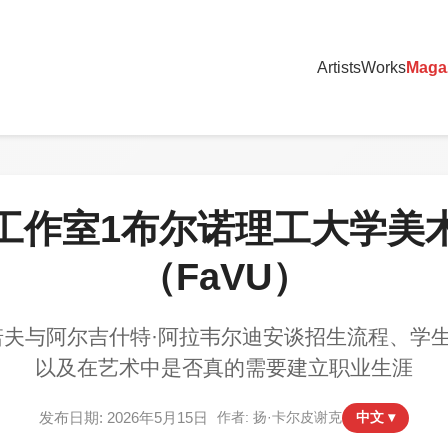
Artists
Works
Maga
工作室1布尔诺理工大学美
（FaVU）
诺夫与阿尔吉什特·阿拉韦尔迪安谈招生流程、学
以及在艺术中是否真的需要建立职业生涯
发布日期: 2026年5月15日
作者: 扬·卡尔皮谢克
中文 ▾