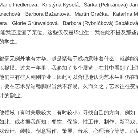
arie Fiedlerová、Kristýna Kyselá、Šárka (Pelikánová) Ja
Janechová、Barbora Bažantová、Martin Gračka、Katarína
ra、Glorie Grünwaldová、Barbora (Rybníčková) Sapákov
ábová。可能我还遗漏了某位。这些仅仅是毕业生；我在此不提及
的学生。
都毫无例外地有才华。越是聚焦于成功意味着什么，就越能
以捉摸。过去一年里，我参加了多个展览，在其中看到了上面
他们中有些人刚刚毕业，因此可以合理地认为艺术生涯仍在
，要在艺术界站稳脚跟当然不容易。久而久之，艺术往往变
计的副业。
他领域（有时关联较大，有时较小）寻找自己的方向。例如
如此。或者据我所知：餐饮、保险、性工作、制作、新马戏
戏设计、装帧、创意写作、策展、音乐、心理治疗等等。而