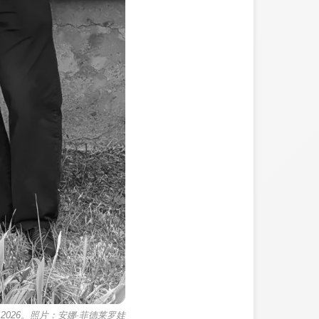
026。
照片：安娜·菲德莱罗娃