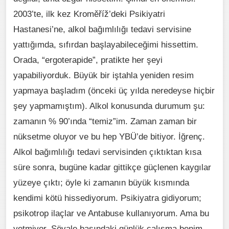
2003’te, ilk kez Kroměříž’deki Psikiyatri
Hastanesi’ne, alkol bağımlılığı tedavi servisine
yattığımda, sıfırdan başlayabileceğimi hissettim.
Orada, “ergoterapide”, pratikte her şeyi
yapabiliyorduk. Büyük bir iştahla yeniden resim
yapmaya başladım (önceki üç yılda neredeyse hiçbir
şey yapmamıştım). Alkol konusunda durumum şu:
zamanın % 90’ında “temiz”im. Zaman zaman bir
nüksetme oluyor ve bu hep YBÜ’de bitiyor. İğrenç.
Alkol bağımlılığı tedavi servisinden çıktıktan kısa
süre sonra, bugüne kadar gittikçe güçlenen kaygılar
yüzeye çıktı; öyle ki zamanın büyük kısmında
kendimi kötü hissediyorum. Psikiyatra gidiyorum;
psikotrop ilaçlar ve Antabuse kullanıyorum. Ama bu
yetmiyor. Şövale başındaki günlük çalışma benim