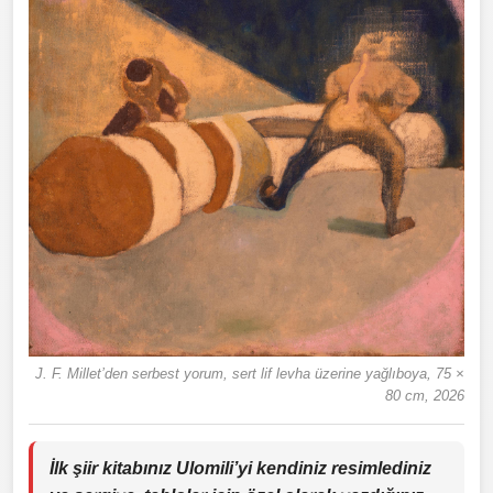
J. F. Millet’den serbest yorum, sert lif levha üzerine yağlıboya, 75 ×
80 cm, 2026
İlk şiir kitabınız
Ulomili’yi
kendiniz resimlediniz