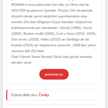
ROMAN’ın kurucularından biri oldu ve Ohne titel ile
SOLITÉR gruplarının üyesidir. Prostor Zlín dergisinde
düzenli olarak sanat eleştirileri yayımlamakta olup
eserleri Zlín’deki Bölgesel Güzel Sanatlar Galerisi’nin
koleksiyonunda yer almaktadır. Ulomili (1996), Usuch
(2000), Budem nudlit (2005), Cosi s čímsi (2016, 2020),
Srst smrku (2020), Haiku (2023) ve Santiágo de do
kostela (2024) şiir kitaplarının yazarıdır. 1999’dan yakın
zamana dek Zlín’deki
Özel Yüksek Sanat Meslek Okulu’nda görsel sanatlar
dersleri verdi.
preisner.cz
Orijinal dilde oku:
Česky