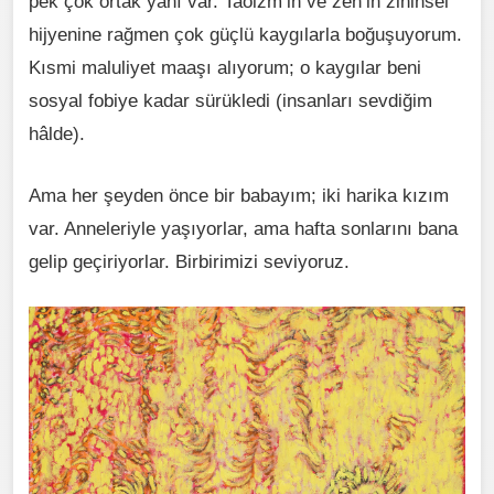
pek çok ortak yanı var. Taoizm’in ve zen’in zihinsel
hijyenine rağmen çok güçlü kaygılarla boğuşuyorum.
Kısmi maluliyet maaşı alıyorum; o kaygılar beni
sosyal fobiye kadar sürükledi (insanları sevdiğim
hâlde).
Ama her şeyden önce bir babayım; iki harika kızım
var. Anneleriyle yaşıyorlar, ama hafta sonlarını bana
gelip geçiriyorlar. Birbirimizi seviyoruz.