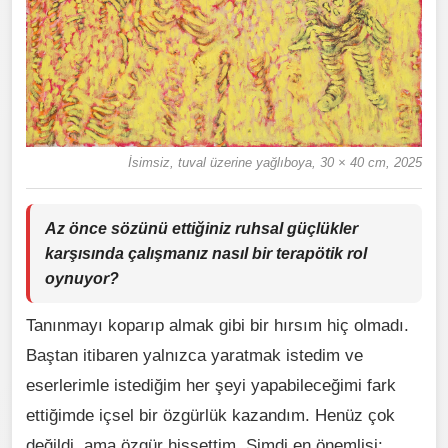
İsimsiz, tuval üzerine yağlıboya, 30 × 40 cm, 2025
Az önce sözünü ettiğiniz ruhsal güçlükler
karşısında çalışmanız nasıl bir terapötik rol
oynuyor?
Tanınmayı koparıp almak gibi bir hırsım hiç olmadı.
Baştan itibaren yalnızca yaratmak istedim ve
eserlerimle istediğim her şeyi yapabileceğimi fark
ettiğimde içsel bir özgürlük kazandım. Henüz çok
değildi, ama özgür hissettim. Şimdi en önemlisi: