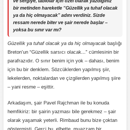
ve sergiye, tablolar için özel olarak yazdığınız
bir metinden hareketle “Güzellik ya tuhaf olacak
ya da hiç olmayacak” adını verdiniz. Sizde
ressam nerede biter ve şair nerede başlar –
yoksa bu sınır var mı?
Güzellik ya tuhaf olacak ya da hiç olmayacak
başlığı
Breton’un “Güzellik sarsıcı olacak...” cümlesinin bir
parafrazıdır. O sınır benim için yok – dahası, benim
için bu bir denklem. Sözcüklerden yapılmış şiir,
lekelerden, noktalardan ve çizgilerden yapılmış şiire
– yani resme – eşittir.
Arkadaşım, şair Pavel Rajchman ile bu konuda
hemfikiriz: bir şairin yazması bile gerekmez – şair
olarak yaşamak yeterli. Rimbaud bunu bize çoktan
göstermişti. Gerçi bu, elbette, muazzam bir