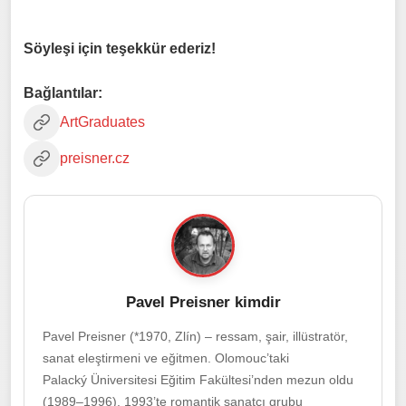
Söyleşi için teşekkür ederiz!
Bağlantılar:
ArtGraduates
preisner.cz
Pavel Preisner kimdir
Pavel Preisner (*1970, Zlín) – ressam, şair, illüstratör,
sanat eleştirmeni ve eğitmen. Olomouc’taki
Palacký Üniversitesi Eğitim Fakültesi’nden mezun oldu
(1989–1996). 1993’te romantik sanatçı grubu