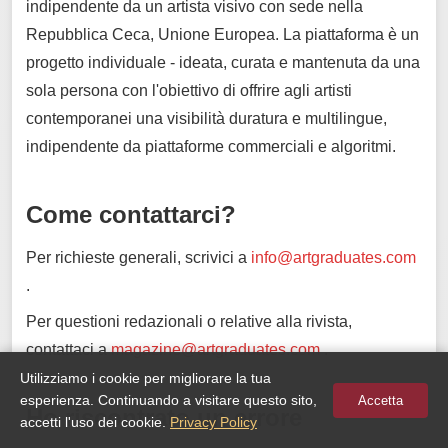
indipendente da un artista visivo con sede nella
Repubblica Ceca, Unione Europea. La piattaforma è un
progetto individuale - ideata, curata e mantenuta da una
sola persona con l'obiettivo di offrire agli artisti
contemporanei una visibilità duratura e multilingue,
indipendente da piattaforme commerciali e algoritmi.
Come contattarci?
Per richieste generali, scrivici a
info@artgraduates.com
.
Per questioni redazionali o relative alla rivista,
contattaci a
magazine@artgraduates.com
.
Utilizziamo i cookie per migliorare la tua
esperienza. Continuando a visitare questo sito,
Accetta
Ho riscontrato un errore
accetti l'uso dei cookie.
Privacy Policy