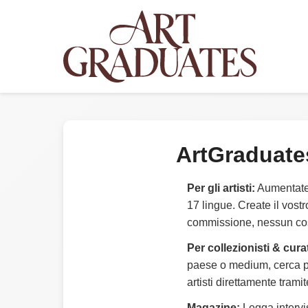
ArtGraduate
Per gli artisti:
Aumentate l
17 lingue. Create il vost
commissione, nessun cost
Per collezionisti & curat
paese o medium, cerca pe
artisti direttamente trami
Magazine:
Legga intervist