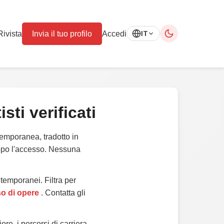
Rivista
Invia il tuo profilo
Accedi
IT
isti verificati
ntemporanea, tradotto in
dopo l'accesso. Nessuna
ntemporanei. Filtra per
so di opere
. Contatta gli
iore, i percorsi di carriera