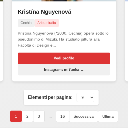
Kristína Nguyenová
Cechia
Arte astratta
Kristína Nguyenová (*2000, Cechia) opera sotto lo
pseudonimo di Mizuki. Ha studiato pittura alla
Facoltà di Design e...
Vedi profilo
Instagram: mi7unka →
Elementi per pagina:
...
1
2
3
16
Successiva
Ultima