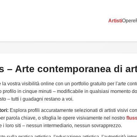
Artisti
Opere
s
–
Arte contemporanea
di art
a vostra visibilità online con un portfolio gratuito per l'arte co
ro profilo in cinque minuti – modificabile in qualsiasi momento 
o – tutti i guadagni restano a voi.
ori:
Esplora profili accuratamente selezionati di artisti visivi co
r parola chiave, o sfoglia le opere visivamente nel nostro
flus
te i loro siti – nessun intermediario, nessun sovrapprezzo.
e sulla pratica artistica, l'educazione artistica, l'autenticità inter