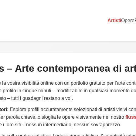
Artisti
Opere
s
–
Arte contemporanea
di art
a vostra visibilità online con un portfolio gratuito per l'arte co
ro profilo in cinque minuti – modificabile in qualsiasi momento 
o – tutti i guadagni restano a voi.
ori:
Esplora profili accuratamente selezionati di artisti visivi co
r parola chiave, o sfoglia le opere visivamente nel nostro
flus
te i loro siti – nessun intermediario, nessun sovrapprezzo.
e sulla pratica artistica, l'educazione artistica, l'autenticità inter