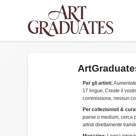
ArtGraduate
Per gli artisti:
Aumentate l
17 lingue. Create il vost
commissione, nessun cost
Per collezionisti & curat
paese o medium, cerca pe
artisti direttamente trami
Magazine:
Legga intervist