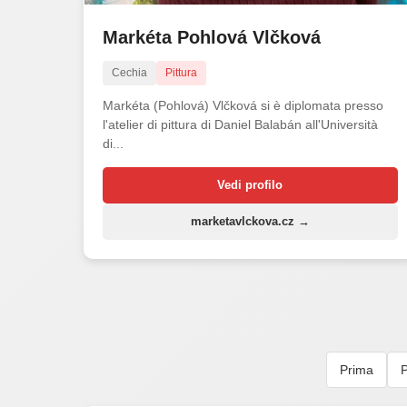
Markéta Pohlová Vlčková
Cechia
Pittura
Markéta (Pohlová) Vlčková si è diplomata presso
l'atelier di pittura di Daniel Balabán all'Università
di...
Vedi profilo
marketavlckova.cz →
Prima
P