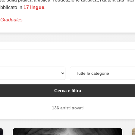
ubblicato in
17 lingue
.
tGraduates
Cerca e filtra
136
artisti trovati