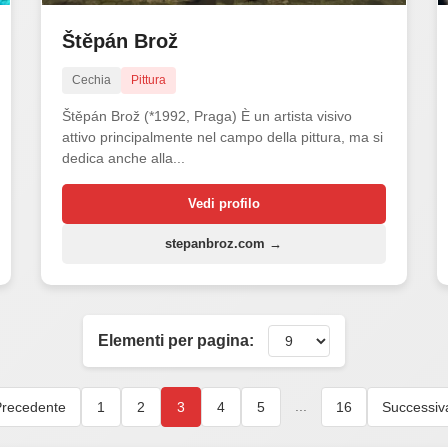
Štěpán Brož
Cechia
Pittura
Štěpán Brož (*1992, Praga) È un artista visivo
attivo principalmente nel campo della pittura, ma si
dedica anche alla...
Vedi profilo
stepanbroz.com →
Elementi per pagina:
...
recedente
1
2
3
4
5
16
Successiv