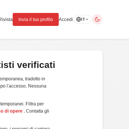
Rivista
Invia il tuo profilo
Accedi
IT
isti verificati
ntemporanea, tradotto in
dopo l'accesso. Nessuna
ntemporanei. Filtra per
so di opere
. Contatta gli
iore, i percorsi di carriera