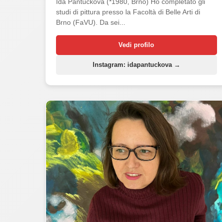
Ida Pantůčková (*1980, Brno) Ho completato gli
studi di pittura presso la Facoltà di Belle Arti di
Brno (FaVU). Da sei...
Vedi profilo
Instagram: idapantuckova →