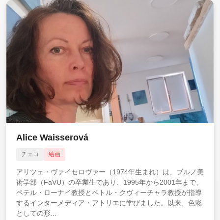
Alice Waisserová
チェコ
絵画
アリツェ・ヴァイセロヴァー（1974年生まれ）は、ブルノ美
術学部（FaVU）の卒業生であり、1995年から2001年まで、
ペテル・ローナイ教授とペトル・クヴィーチャラ教授が指導
するインターメディア・アトリエに学びました。以来、色彩
としての形...