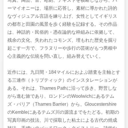
写真、陶芸、音、彫刻、テキストを横断しながら、ハ
ーマイオニーは、場所に応答し、素材に導かれた詩的
なヴィジュアル言語を練り上げ、女性としてイギリス
の都市と田園の風景を歩く経験を記録する。その作品
は、神話的・民俗的・憑在論的な枠組みに依拠して、
残余の文化、失われたコモンズ、埋もれた歴史を掘り
起こす一方で、フラヌリーや歩行の芸術がもつ男根中
心主義的な伝統を問い直し、組み替えていく。
近作には、九日間・184マイルにおよぶ踏査を主軸とす
る三連作（トリプティック）のインスタレーションが
ある。それは、Thames Pathに沿って歩き、野営しな
がら進む旅であり、ロンドンのWoolwichにあるテム
ズ・バリア（Thames Barrier）から、Gloucestershire
のKembleにあるテムズ川の源流までをたどる。初期の
写真印画の技法、川で採取した粘土による古代の焼成