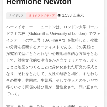
Hermione Newton
👁 1,533 回表示
📍 イギリス
🎨 ミクストメディア
ハーマイオニー・ニュートンは、ロンドン大学ゴール
ドスミス校（Goldsmiths, University of London）でファ
インアートの学士号（BA Fine Art）を取得した、複数
の分野を横断するアーティストである。その実践は、
探究的で型にとらわれない心理地理学的な方法をとお
して、対抗文化的な潮流をかき立てようとする。歩く
ことと地図をつくることは身体化された研究の様式と
なり、それをとおして、女性の経験と場所、すなわち
その歴史、共同体、生態系、そして住人とのあいだで
移ろいゆく関係の結び目が、活性化され、問い直され
ていく。