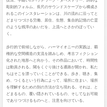
技法、手縫いのパッチワーク・タペストリー、詩的な
彫刻的フォルム、長尺のサウンドスケープから構成さ
れるこのインスタレーションは、川の流れに沿ってと
どまりつづける労働、居住、生態、集合的記憶の亡霊
のような残滓のあいだを、上流へとさかのぼってい
く。
歩行的で前傾しながら、ハーマイオニーの実践は、覇
権的な空間構造の支流を踏みしめ、考古フィクション
化された地形へと向かう。その作品において、時間性
は動員される。閾をくぐり抜ける通路が開かれ、私た
ちはそこを漂っていくことができる。歩き、聴き、集
め、つくるという行為によって、場所に住まい、場所
を理解するための別の方法が立ち現れる。それは、と
どまるもの、覆い隠されているもの、そしてなお可能
でありつづけるものへと、注意を向けている。