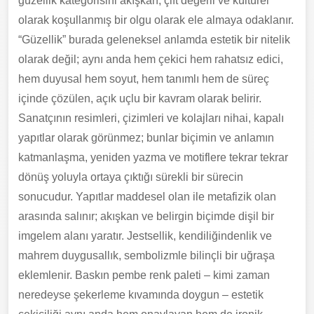
güzellik kategorisini akışkan, çift değerli ve kültürel
olarak koşullanmış bir olgu olarak ele almaya odaklanır.
“Güzellik” burada geleneksel anlamda estetik bir nitelik
olarak değil; aynı anda hem çekici hem rahatsız edici,
hem duyusal hem soyut, hem tanımlı hem de süreç
içinde çözülen, açık uçlu bir kavram olarak belirir.
Sanatçının resimleri, çizimleri ve kolajları nihai, kapalı
yapıtlar olarak görünmez; bunlar biçimin ve anlamın
katmanlaşma, yeniden yazma ve motiflere tekrar tekrar
dönüş yoluyla ortaya çıktığı sürekli bir sürecin
sonucudur. Yapıtlar maddesel olan ile metafizik olan
arasında salınır; akışkan ve belirgin biçimde dişil bir
imgelem alanı yaratır. Jestsellik, kendiliğindenlik ve
mahrem duygusallık, sembolizmle bilinçli bir uğraşa
eklemlenir. Baskın pembe renk paleti – kimi zaman
neredeyse şekerleme kıvamında doygun – estetik