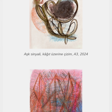
Aşk sinyali, kâğıt üzerine çizim, A3, 2024