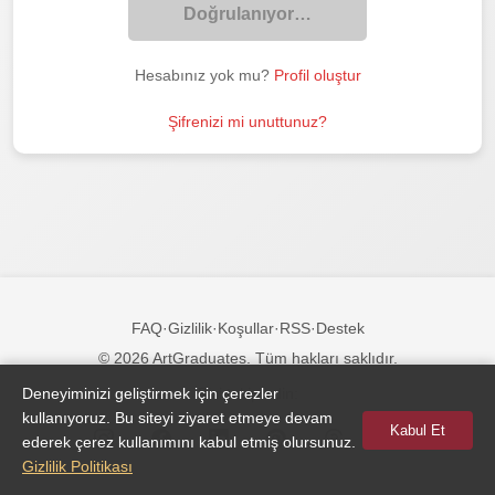
Doğrulanıyor…
Hesabınız yok mu?
Profil oluştur
Şifrenizi mi unuttunuz?
FAQ
·
Gizlilik
·
Koşullar
·
RSS
·
Destek
© 2026 ArtGraduates. Tüm hakları saklıdır.
Deneyiminizi geliştirmek için çerezler
Bizi takip edin:
kullanıyoruz. Bu siteyi ziyaret etmeye devam
Kabul Et
ederek çerez kullanımını kabul etmiş olursunuz.
Gizlilik Politikası