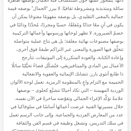
ذاتها. يتمحور عملها حول استكشاف فئة الجمال بوصفها ظاهرة
سائلة ومتذبذبة ومشروطة ثقافيًا. لا يبرز “الجمال” بوصفه قيمة
جمالية بالمعنى التقليدي، بل بوصفه مفهومًا مفتوحًا يمكن أن
يكون في آنٍ معًا جذابًا ومُقلقًا، حسيًا ومجردًا، مُحدَّدًا وذائبًا في
خضمّ الصيرورة. لا تظهر لوحاتها ورسومها وأعمالها التركيبية
بوصفها مصنوعات نهائية مغلقة؛ بل هي نتاج عملية متواصلة
تتخلَّق فيها الصورة والمعنى عبر التراكم طبقةً فوق أخرى،
وإعادة الكتابة، والعودة المتكررة إلى الموتيفات. تتأرجح
الأعمال بين المادي والميتافيزيقي، فتُشكّل فضاءً تخيُّليًا سائلًا
ذا طابع أنثوي بارز. تتشابك الإيمائية والعفوية والانفعالية
الحميمة مع التزام واعٍ بالمنظومة الرمزية. تعمل لوحة الألوان
الوردية المهيمنة – التي تكاد أحيانًا تتشبَّع كحلوى – بوصفها
علامةً تؤكِّد الإغراء الجمالي وتقوّضه ساخرةً في الآن نفسه.
خلال مسيرتها الفنية عرضت أعمالها أساسًا في سلوفاكيا في
عدد من المعارض الفردية والجماعية. وإلى جانب الرسم تعمل
في سلك التدريس، وتشغل وظيفة في قسم الفن والثقافة