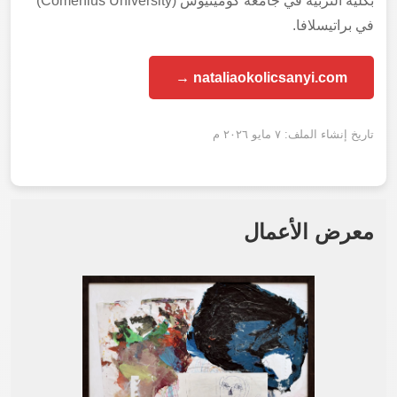
بكلية التربية في جامعة كومينيوس (Comenius University)
في براتيسلافا.
nataliaokolicsanyi.com →
تاريخ إنشاء الملف: ٧ مايو ٢٠٢٦ م
معرض الأعمال