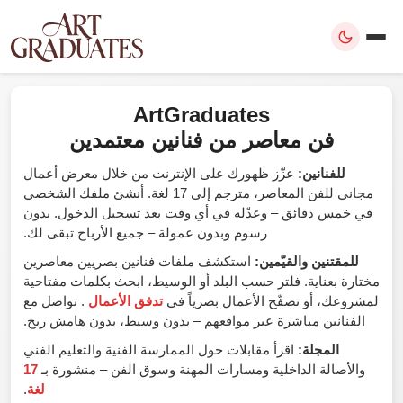
ArtGraduates
فن معاصر من فنانين معتمدين
للفنانين:
عزّز ظهورك على الإنترنت من خلال معرض أعمال
مجاني للفن المعاصر، مترجم إلى 17 لغة. أنشئ ملفك الشخصي
في خمس دقائق – وعدّله في أي وقت بعد تسجيل الدخول. بدون
رسوم وبدون عمولة – جميع الأرباح تبقى لك.
للمقتنين والقيّمين:
استكشف ملفات فنانين بصريين معاصرين
مختارة بعناية. فلتر حسب البلد أو الوسيط، ابحث بكلمات مفتاحية
لمشروعك، أو تصفّح الأعمال بصرياً في
تدفق الأعمال
. تواصل مع
الفنانين مباشرة عبر مواقعهم – بدون وسيط، بدون هامش ربح.
المجلة:
اقرأ مقابلات حول الممارسة الفنية والتعليم الفني
والأصالة الداخلية ومسارات المهنة وسوق الفن – منشورة بـ
17
لغة
.