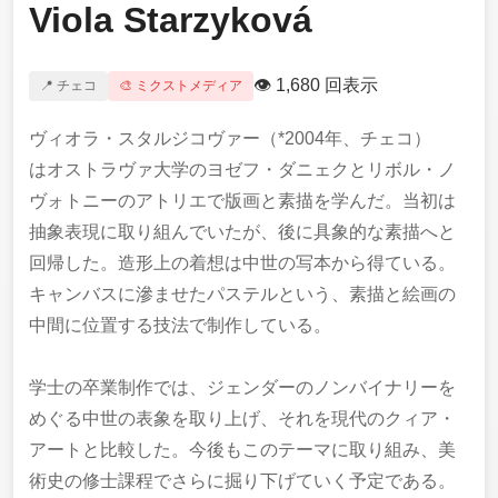
Viola Starzyková
👁 1,680 回表示
📍 チェコ
🎨 ミクストメディア
ヴィオラ・スタルジコヴァー（*2004年、チェコ）
はオストラヴァ大学のヨゼフ・ダニェクとリボル・ノ
ヴォトニーのアトリエで版画と素描を学んだ。当初は
抽象表現に取り組んでいたが、後に具象的な素描へと
回帰した。造形上の着想は中世の写本から得ている。
キャンバスに滲ませたパステルという、素描と絵画の
中間に位置する技法で制作している。
学士の卒業制作では、ジェンダーのノンバイナリーを
めぐる中世の表象を取り上げ、それを現代のクィア・
アートと比較した。今後もこのテーマに取り組み、美
術史の修士課程でさらに掘り下げていく予定である。