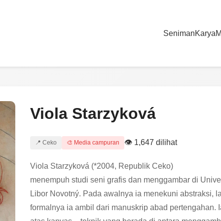
Seniman
Karya
M
Viola Starzyková
👁 1,647 dilihat
📍 Ceko
🎨 Media campuran
Viola Starzyková (*2004, Republik Ceko)
menempuh studi seni grafis dan menggambar di Univers
Libor Novotný. Pada awalnya ia menekuni abstraksi, lal
formalnya ia ambil dari manuskrip abad pertengahan. 