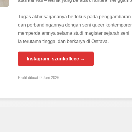
atas kanvas – teknik yang berada di antara menggamb
Tugas akhir sarjananya berfokus pada penggambaran 
dan perbandingannya dengan seni queer kontemporer. I
memperdalamnya selama studi magister sejarah seni.
Ia terutama tinggal dan berkarya di Ostrava.
Instagram: szunkoflecc →
Profil dibuat 9 Juni 2026