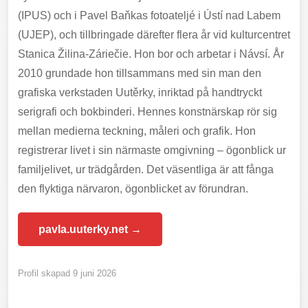
(IPUS) och i Pavel Baňkas fotoateljé i Ústí nad Labem
(UJEP), och tillbringade därefter flera år vid kulturcentret
Stanica Žilina-Záriečie. Hon bor och arbetar i Návsí. År
2010 grundade hon tillsammans med sin man den
grafiska verkstaden Uutěrky, inriktad på handtryckt
serigrafi och bokbinderi. Hennes konstnärskap rör sig
mellan medierna teckning, måleri och grafik. Hon
registrerar livet i sin närmaste omgivning – ögonblick ur
familjelivet, ur trädgården. Det väsentliga är att fånga
den flyktiga närvaron, ögonblicket av förundran.
pavla.uuterky.net →
Profil skapad 9 juni 2026