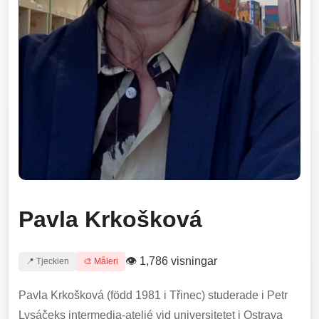
Pavla Krkošková
👁 1,786 visningar
📍 Tjeckien
🎨 Måleri
Pavla Krkošková (född 1981 i Třinec) studerade i Petr
Lysáčeks intermedia-ateljé vid universitetet i Ostrava