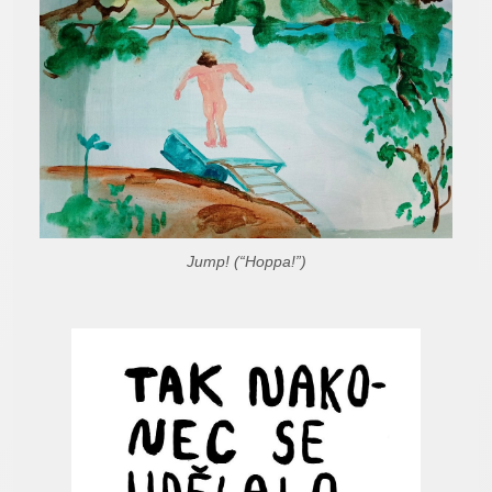
Jump! (“Hoppa!”)