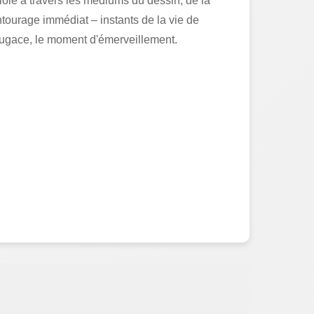
éploie à travers les médiums du dessin, de la
ntourage immédiat – instants de la vie de
e fugace, le moment d'émerveillement.