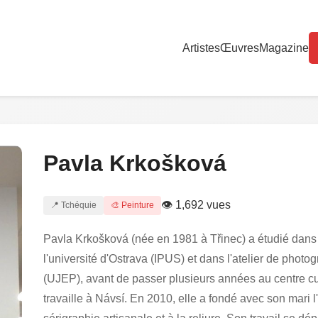
Artistes
Œuvres
Magazine
Pavla Krkošková
👁 1,692 vues
📍 Tchéquie
🎨 Peinture
Pavla Krkošková (née en 1981 à Třinec) a étudié dans l
l'université d'Ostrava (IPUS) et dans l'atelier de pho
(UJEP), avant de passer plusieurs années au centre cultu
travaille à Návsí. En 2010, elle a fondé avec son mari l