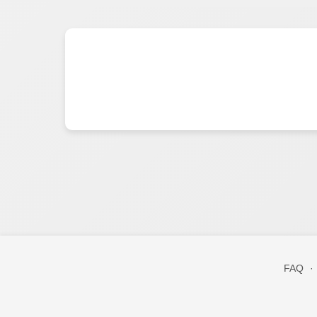
FAQ
·