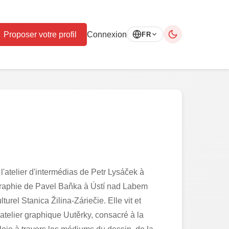
Proposer votre profil
Connexion
FR
'atelier d'intermédias de Petr Lysáček à
tographie de Pavel Baňka à Ústí nad Labem
rel Stanica Žilina-Záriečie. Elle vit et
'atelier graphique Uutěrky, consacré à la