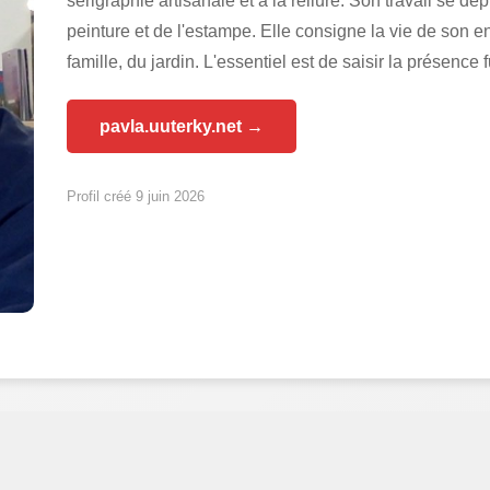
sérigraphie artisanale et à la reliure. Son travail se d
peinture et de l'estampe. Elle consigne la vie de son e
famille, du jardin. L'essentiel est de saisir la présenc
pavla.uuterky.net →
Profil créé 9 juin 2026