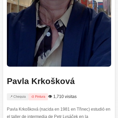
Pavla Krkošková
👁 1,710 visitas
📍 Chequia
🎨 Pintura
Pavla Krkošková (nacida en 1981 en Třinec) estudió en
el taller de intermedia de Petr Lysáček en la