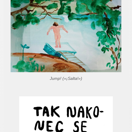
Jump! («¡Salta!»)