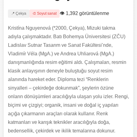
👁 1,392 görüntülenme
📍 Çekya
🎨 Soyut sanat
Kristína Nguyenová (*2000, Çekya), Mizuki takma
adıyla çalışmaktadır. Batı Bohemya Üniversitesi (ZČU)
Ladislav Sutnar Tasarım ve Sanat Fakültesi’nde,
Vladimír Véla (MgA.) ve Andrea Uhliarová (MgA.)
danışmanlığında resim eğitimi aldı. Çalışmaları, resmin
klasik anlayışının deneyle buluştuğu soyut resim
alanında hareket eder. Diploma tezi “Renklerin
sinyalleri – çekirdeğe dokunmak”, şeylerin özüne
onların dönüşümleri aracılığıyla ulaşan yolu izler. Rengi,
biçimi ve çizgiyi; organik, insani ve doğal iç yapıları
açığa çıkarmanın araçları olarak kullanır. Renk
katmanları ve karışık teknikler aracılığıyla doğa,
bedensellik, çekirdek ve ikilik temalarına dokunur.