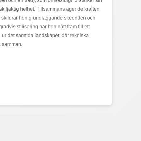
en och en tråd), som ömsesidigt förstärker sin
kiljaktig helhet. Tillsammans äger de kraften
ik skildrar hon grundläggande skeenden och
vis stilisering har hon nått fram till ett
 ur det samtida landskapet, där tekniska
as samman.