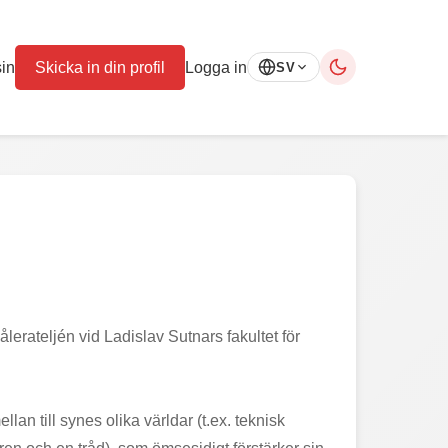
in
Skicka in din profil
Logga in
SV
erateljén vid Ladislav Sutnars fakultet för
n till synes olika världar (t.ex. teknisk