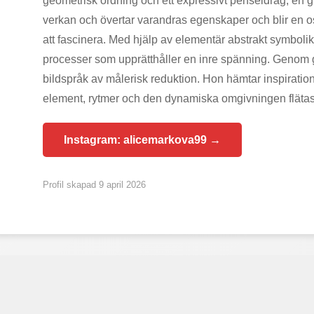
geometrisk ordning och ett expressivt penseldrag, en gr
verkan och övertar varandras egenskaper och blir en os
att fascinera. Med hjälp av elementär abstrakt symbol
processer som upprätthåller en inre spänning. Genom grad
bildspråk av målerisk reduktion. Hon hämtar inspiration
element, rytmer och den dynamiska omgivningen flät
Instagram: alicemarkova99 →
Profil skapad 9 april 2026