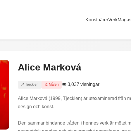
Konstnärer
Verk
Magas
Alice Marková
👁 3,037 visningar
📍 Tjeckien
🎨 Måleri
Alice Marková (1999, Tjeckien) är utexaminerad från mål
design och konst.
Den sammanbindande tråden i hennes verk är mötet mella