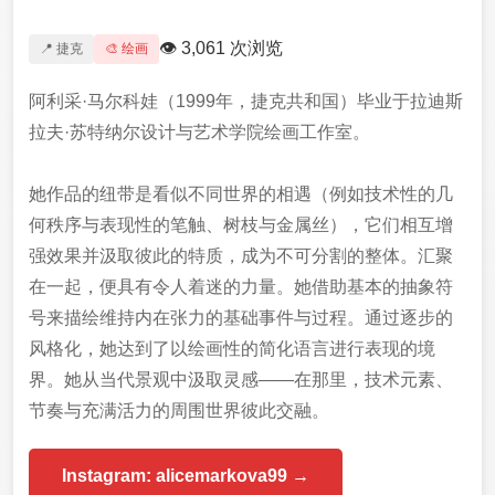
👁 3,061 次浏览
📍 捷克
🎨 绘画
阿利采·马尔科娃（1999年，捷克共和国）毕业于拉迪斯
拉夫·苏特纳尔设计与艺术学院绘画工作室。
她作品的纽带是看似不同世界的相遇（例如技术性的几
何秩序与表现性的笔触、树枝与金属丝），它们相互增
强效果并汲取彼此的特质，成为不可分割的整体。汇聚
在一起，便具有令人着迷的力量。她借助基本的抽象符
号来描绘维持内在张力的基础事件与过程。通过逐步的
风格化，她达到了以绘画性的简化语言进行表现的境
界。她从当代景观中汲取灵感——在那里，技术元素、
节奏与充满活力的周围世界彼此交融。
Instagram: alicemarkova99 →