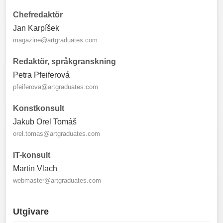
Chefredaktör
Jan Karpíšek
magazine@artgraduates.com
Redaktör, språkgranskning
Petra Pfeiferová
pfeiferova@artgraduates.com
Konstkonsult
Jakub Orel Tomáš
orel.tomas@artgraduates.com
IT-konsult
Martin Vlach
webmaster@artgraduates.com
Utgivare