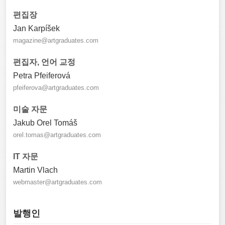
편집장
Jan Karpíšek
magazine@artgraduates.com
편집자, 언어 교정
Petra Pfeiferová
pfeiferova@artgraduates.com
미술 자문
Jakub Orel Tomáš
orel.tomas@artgraduates.com
IT 자문
Martin Vlach
webmaster@artgraduates.com
발행인