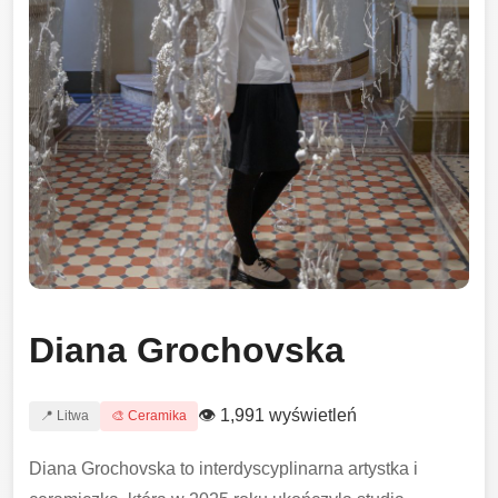
Diana Grochovska
👁 1,991 wyświetleń
📍 Litwa
🎨 Ceramika
Diana Grochovska to interdyscyplinarna artystka i