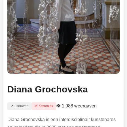
Diana Grochovska
👁 1,988 weergaven
📍 Litouwen
🎨 Keramiek
Diana Grochovska is een interdisciplinair kunstenares