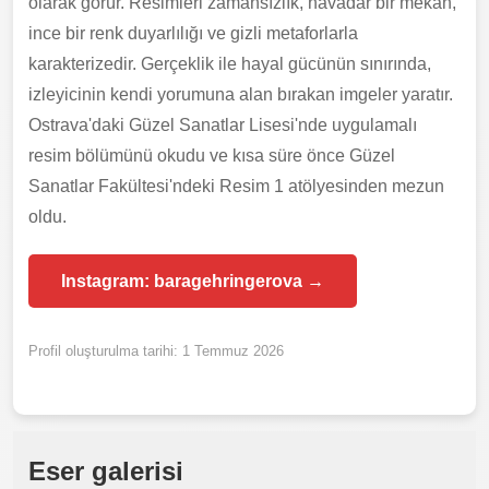
olarak görür. Resimleri zamansızlık, havadar bir mekân,
ince bir renk duyarlılığı ve gizli metaforlarla
karakterizedir. Gerçeklik ile hayal gücünün sınırında,
izleyicinin kendi yorumuna alan bırakan imgeler yaratır.
Ostrava'daki Güzel Sanatlar Lisesi'nde uygulamalı
resim bölümünü okudu ve kısa süre önce Güzel
Sanatlar Fakültesi'ndeki Resim 1 atölyesinden mezun
oldu.
Instagram: baragehringerova →
Profil oluşturulma tarihi: 1 Temmuz 2026
Eser galerisi