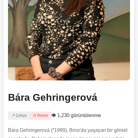
Bára Gehringerová
👁 1,230 görüntülenme
📍 Çekya
🎨 Resim
Bára Gehringerová (*1999), Brno'da yaşayan bir görsel