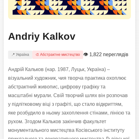
Andriy Kalkov
👁 1,822 переглядів
📍 Україна
🎨 Абстрактне мистецтво
Андрій Кальков (нар. 1987, Луцьк, Україна) –
візуальний художник, чия творча практика охоплює
абстрактний живопис, цифрову графіку та
масштабні мурали. Свій творчий шлях він розпочав
у підлітковому віці з графіті, що стало відкриттям,
яке розбудило в ньому захоплення стінами, лінією та
рухом. Згодом Кальков закінчив факультет
монументального мистецтва Косівського інституту
прикладного та декоративного мистецтва Львівської