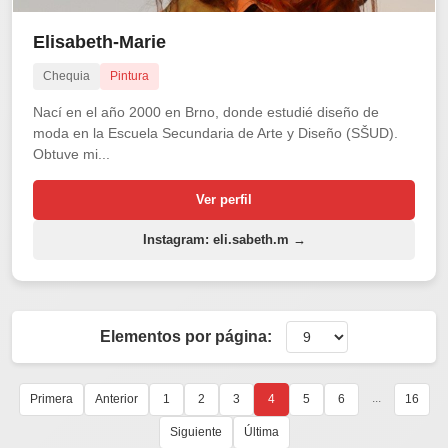
Elisabeth-Marie
Chequia
Pintura
Nací en el año 2000 en Brno, donde estudié diseño de
moda en la Escuela Secundaria de Arte y Diseño (SŠUD).
Obtuve mi...
Ver perfil
Instagram: eli.sabeth.m →
Elementos por página:
...
Primera
Anterior
1
2
3
4
5
6
16
Siguiente
Última