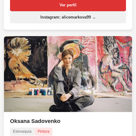
Ver perfil
Instagram: alicemarkova99 →
Oksana Sadovenko
Eslovaquia
Pintura