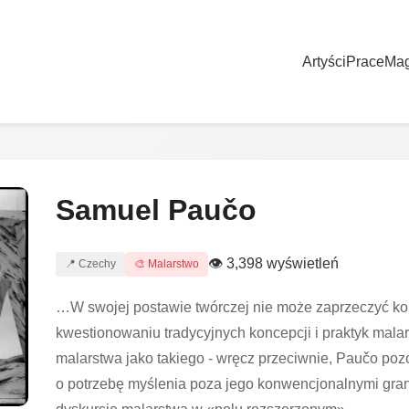
Artyści
Prace
Ma
Samuel Paučo
👁 3,398 wyświetleń
📍 Czechy
🎨 Malarstwo
…W swojej postawie twórczej nie może zaprzeczyć k
kwestionowaniu tradycyjnych koncepcji i praktyk mala
malarstwa jako takiego - wręcz przeciwnie, Paučo pozo
o potrzebę myślenia poza jego konwencjonalnymi gran