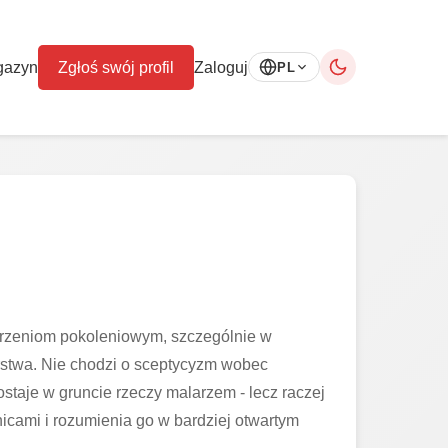
gazyn
Zgłoś swój profil
Zaloguj
PL
orzeniom pokoleniowym, szczególnie w
rstwa. Nie chodzi o sceptycyzm wobec
staje w gruncie rzeczy malarzem - lecz raczej
icami i rozumienia go w bardziej otwartym