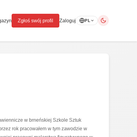
gazyn
Zgłoś swój profil
Zaloguj
PL
wiennicze w brneńskiej Szkole Sztuk
 przez rok pracowałem w tym zawodzie w