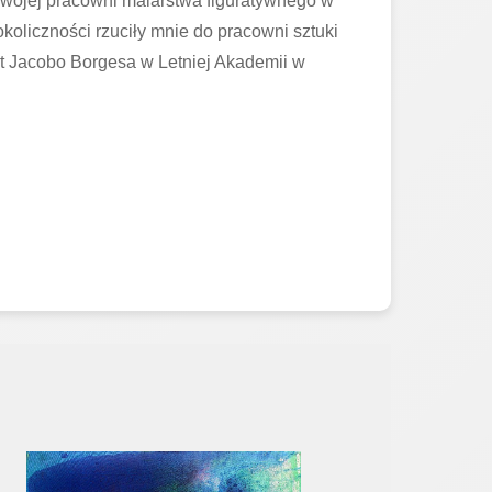
swojej pracowni malarstwa figuratywnego w
oliczności rzuciły mnie do pracowni sztuki
t Jacobo Borgesa w Letniej Akademii w