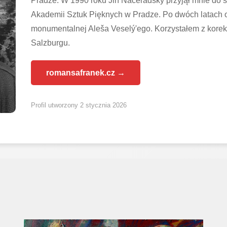
Pradze. W 1990 roku Jiří Načeradský przyjął mnie do 
Akademii Sztuk Pięknych w Pradze. Po dwóch latach ok
monumentalnej Aleša Veselý'ego. Korzystałem z korek
Salzburgu.
romansafranek.cz →
Profil utworzony 2 stycznia 2026