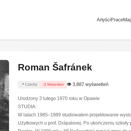
Artyści
Prace
Ma
Roman Šafránek
👁 3,887 wyświetleń
📍 Czechy
🎨 Malarstwo
Urodzony 3 lutego 1970 roku w Opawie
STUDIA:
W latach 1985–1989 studiowałem projektowanie wysta
Użytkowych u prof. Drápalovej. Po ukończeniu szkoły