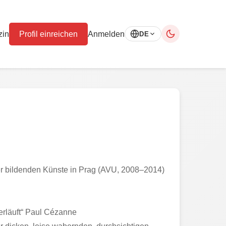
zin
Profil einreichen
Anmelden
DE
der bildenden Künste in Prag (AVU, 2008–2014)
 verläuft“ Paul Cézanne