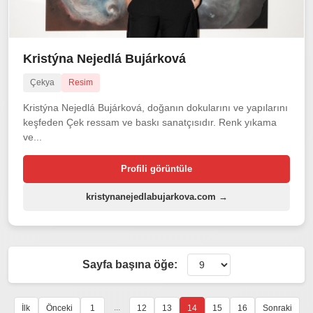
Kristýna Nejedlá Bujárková
Çekya
Resim
Kristýna Nejedlá Bujárková, doğanın dokularını ve yapılarını
keşfeden Çek ressam ve baskı sanatçısıdır. Renk yıkama
ve...
Profili görüntüle
kristynanejedlabujarkova.com →
Sayfa başına öğe:
...
İlk
Önceki
1
12
13
14
15
16
Sonraki