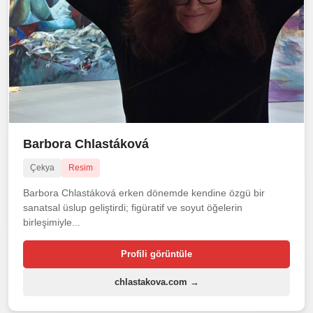
Barbora Chlastáková
Çekya
Resim
Barbora Chlastáková erken dönemde kendine özgü bir
sanatsal üslup geliştirdi; figüratif ve soyut öğelerin
birleşimiyle...
Profili görüntüle
chlastakova.com →