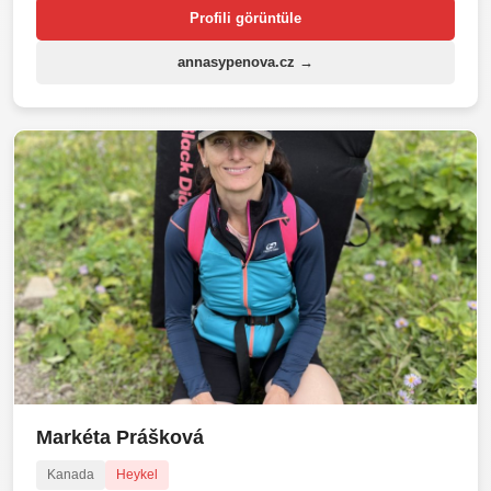
Profili görüntüle
annasypenova.cz →
Markéta Prášková
Kanada
Heykel