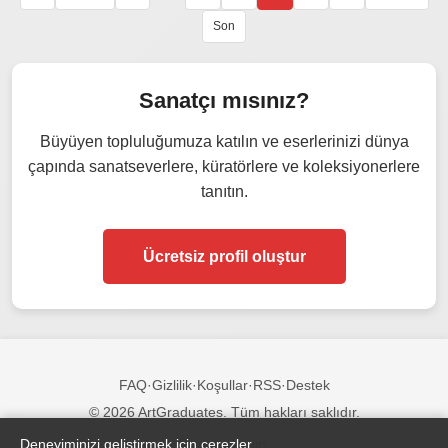
Son
Sanatçı mısınız?
Büyüyen topluluğumuza katılın ve eserlerinizi dünya
çapında sanatseverlere, küratörlere ve koleksiyonerlere
tanıtın.
Ücretsiz profil oluştur
FAQ
·
Gizlilik
·
Koşullar
·
RSS
·
Destek
© 2026 ArtGraduates. Tüm hakları saklıdır.
Deneyiminizi geliştirmek için çerezler
Bizi takip edin: