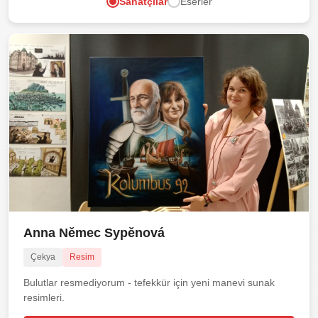
Sanatçılar
Eserler
Anna Němec Sypěnová
Çekya
Resim
Bulutlar resmediyorum - tefekkür için yeni manevi sunak
resimleri.