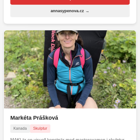
annasypenova.cz →
Markéta Prášková
Kanada
Skulptur
MAKI är en visuell konstnär med masterexamen i skulptur,