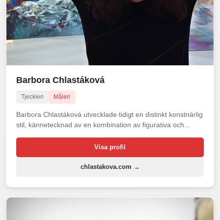
Barbora Chlastáková
Tjeckien
Måleri
Barbora Chlastáková utvecklade tidigt en distinkt konstnärlig
stil, kännetecknad av en kombination av figurativa och...
Visa profil
chlastakova.com →