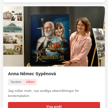
Anna Němec Sypěnová
Tjeckien
Måleri
Jag målar moln, nya andliga altarmålningar för
kontemplation.
Visa profil