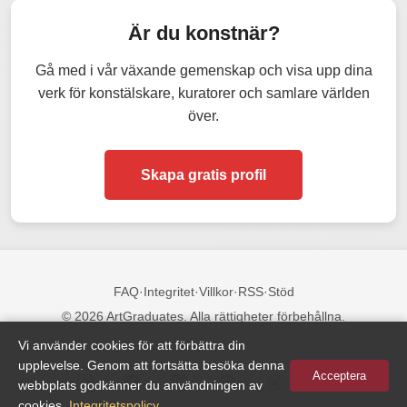
Är du konstnär?
Gå med i vår växande gemenskap och visa upp dina
verk för konstälskare, kuratorer och samlare världen
över.
Skapa gratis profil
FAQ
·
Integritet
·
Villkor
·
RSS
·
Stöd
© 2026 ArtGraduates. Alla rättigheter förbehållna.
Vi använder cookies för att förbättra din
Följ oss:
upplevelse. Genom att fortsätta besöka denna
Acceptera
webbplats godkänner du användningen av
cookies.
Integritetspolicy