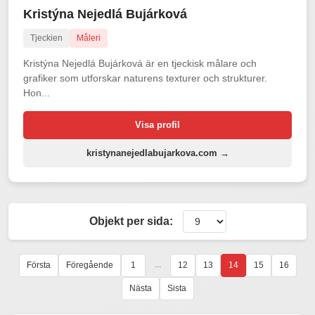
Kristýna Nejedlá Bujárková
Tjeckien
Måleri
Kristýna Nejedlá Bujárková är en tjeckisk målare och
grafiker som utforskar naturens texturer och strukturer.
Hon...
Visa profil
kristynanejedlabujarkova.com →
Objekt per sida:
...
Första
Föregående
1
12
13
14
15
16
Nästa
Sista