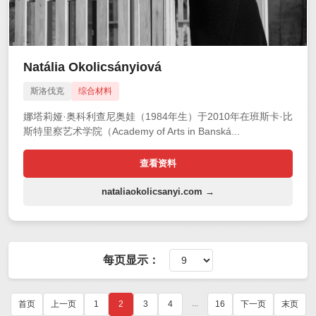
Natália Okolicsányiová
斯洛伐克
综合材料
娜塔莉娅·奥科利查尼奥娃（1984年生）于2010年在班斯卡·比
斯特里察艺术学院（Academy of Arts in Banská...
查看资料
nataliaokolicsanyi.com →
每页显示：
...
首页
上一页
1
2
3
4
16
下一页
末页