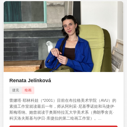
Renata Jelínková
捷克
绘画
蕾娜塔·耶林科娃（*2001）目前在布拉格美术学院（AVU）的
素描工作室就读最后一年，师从阿利采·尼基季诺娃和马捷伊·
斯梅塔纳。她曾就读于奥斯特拉瓦大学美术系（弗朗季舍克·
科沃洛夫斯基与伊日·库捷拉的第二绘画工作室）。...