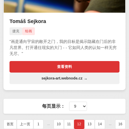
Tomáš Sejkora
捷克
绘画
"画是通向宇宙的敞开之门，我的目标是揭示隐藏在门后的非
凡世界。打开通往现实的大门 - - 它如同人类的认知一样无穷
无尽。"
查看资料
sejkora-art.webnode.cz →
每页显示：
...
...
首页
上一页
1
10
11
12
13
14
16