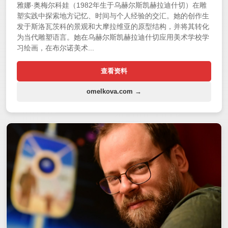
雅娜·奥梅尔科娃（1982年生于乌赫尔斯凯赫拉迪什切）在雕
塑实践中探索地方记忆、时间与个人经验的交汇。她的创作生
发于斯洛瓦茨科的景观和大摩拉维亚的原型结构，并将其转化
为当代雕塑语言。她在乌赫尔斯凯赫拉迪什切应用美术学校学
习绘画，在布尔诺美术...
查看资料
omelkova.com →