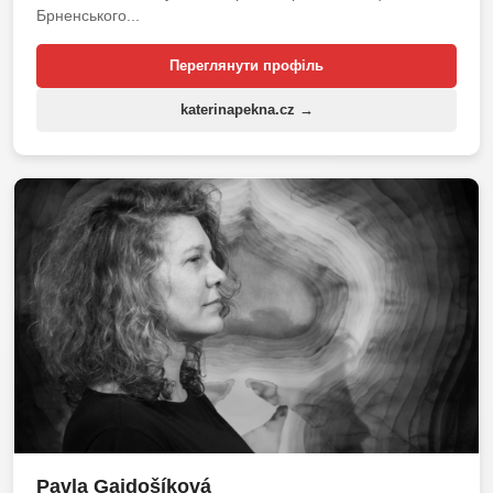
Брненського...
Переглянути профіль
katerinapekna.cz →
Pavla Gajdošíková