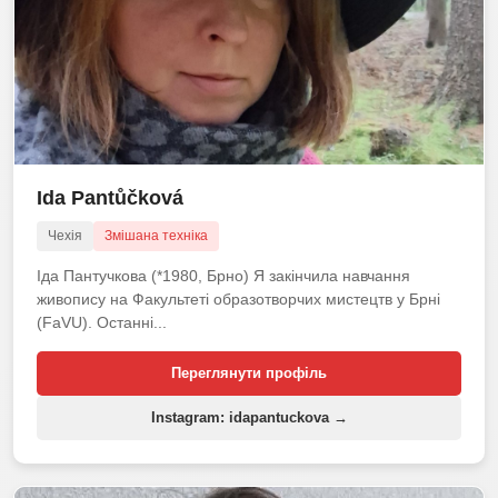
Ida Pantůčková
Чехія
Змішана техніка
Іда Пантучкова (*1980, Брно) Я закінчила навчання
живопису на Факультеті образотворчих мистецтв у Брні
(FaVU). Останні...
Переглянути профіль
Instagram: idapantuckova →