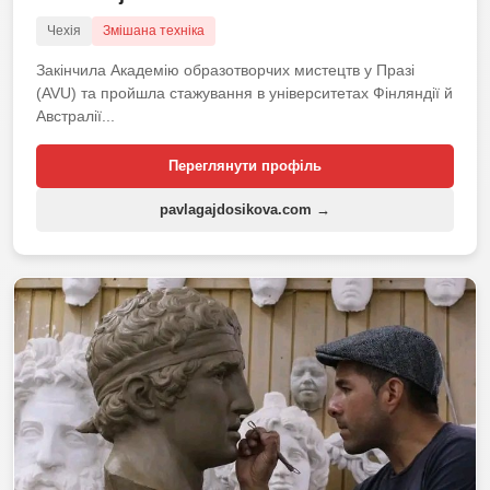
Чехія
Змішана техніка
Закінчила Академію образотворчих мистецтв у Празі
(AVU) та пройшла стажування в університетах Фінляндії й
Австралії...
Переглянути профіль
pavlagajdosikova.com →