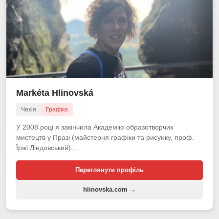
Markéta Hlinovská
Чехія
Графіка
У 2008 році я закінчила Академію образотворчих
мистецтв у Празі (майстерня графіки та рисунку, проф.
Їржі Ліндовський)...
Переглянути профіль
hlinovska.com →