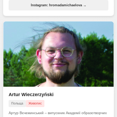
Instagram: hromadamichaelova →
Artur Wieczerzyński
Польща
Живопис
Артур Вєчежинський – випускник Академії образотворчих