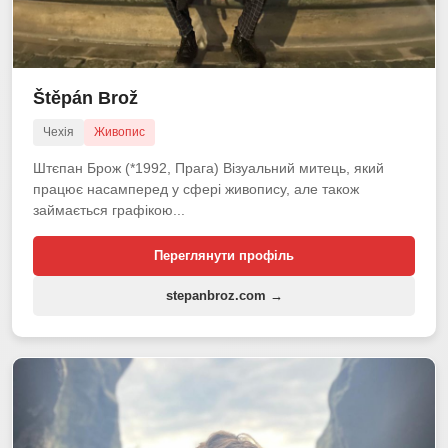
Štěpán Brož
Чехія
Живопис
Штєпан Брож (*1992, Прага) Візуальний митець, який
працює насамперед у сфері живопису, але також
займається графікою...
Переглянути профіль
stepanbroz.com →