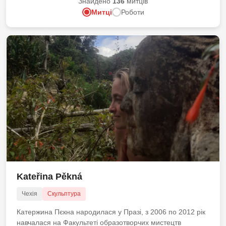
Знайдено
136
митців
Митці
Роботи
Kateřina Pěkná
Чехія
Скульптура
Катержина Пєкна народилася у Празі, з 2006 по 2012 рік
навчалася на Факультеті образотворчих мистецтв