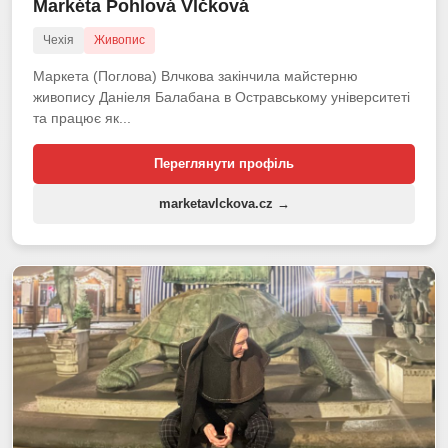
Markéta Pohlová Vlčková
Чехія
Живопис
Маркета (Поглова) Влчкова закінчила майстерню
живопису Даніеля Балабана в Остравському університеті
та працює як...
Переглянути профіль
marketavlckova.cz →