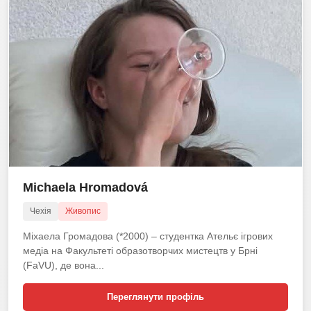
Michaela Hromadová
Чехія
Живопис
Міхаела Громадова (*2000) – студентка Ательє ігрових
медіа на Факультеті образотворчих мистецтв у Брні
(FaVU), де вона...
Переглянути профіль