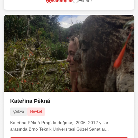
Sanatçılar
Eserler
Kateřina Pěkná
Çekya
Heykel
Kateřina Pěkná Prag'da doğmuş, 2006–2012 yılları
arasında Brno Teknik Üniversitesi Güzel Sanatlar...