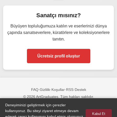
Sanatçı mısınız?
Büyüyen topluluğumuza katılın ve eserlerinizi dünya
çapında sanatseverlere, küratörlere ve koleksiyonerlere
tanıtın.
Ücretsiz profil oluştur
FAQ
·
Gizlilik
·
Koşullar
·
RSS
·
Destek
© 2026 ArtGraduates. Tüm hakları saklıdır.
Deneyiminizi geliştirmek için çerezler
Bizi takip edin:
kullanıyoruz. Bu siteyi ziyaret etmeye devam
Kabul Et
ederek çerez kullanımını kabul etmiş olursunuz.