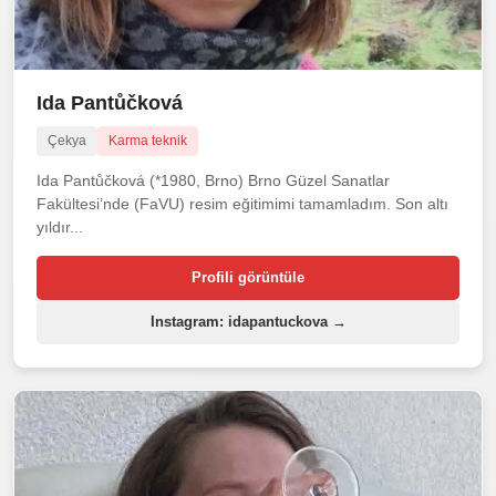
Ida Pantůčková
Çekya
Karma teknik
Ida Pantůčková (*1980, Brno) Brno Güzel Sanatlar
Fakültesi’nde (FaVU) resim eğitimimi tamamladım. Son altı
yıldır...
Profili görüntüle
Instagram: idapantuckova →