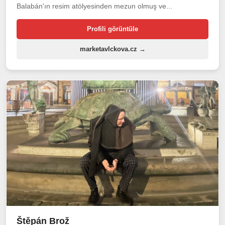
Balabán'ın resim atölyesinden mezun olmuş ve...
Profili görüntüle
marketavlckova.cz →
Štěpán Brož