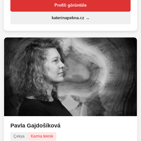
Profili görüntüle
katerinapekna.cz →
Pavla Gajdošíková
Çekya
Karma teknik