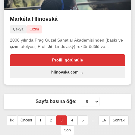
Markéta Hlinovská
Çekya
Çizim
2008 yılında Prag Güzel Sanatlar Akademisi'nden (baskı ve
çizim atölyesi, Prof. Jiří Lindovský) rektör ödülü ve...
Profili görüntüle
hlinovska.com →
Sayfa başına öğe:
...
İlk
Önceki
1
2
3
4
5
16
Sonraki
Son