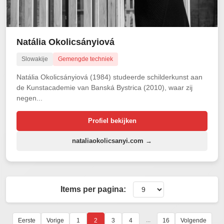
Natália Okolicsányiová
Slowakije
Gemengde techniek
Natália Okolicsányiová (1984) studeerde schilderkunst aan
de Kunstacademie van Banská Bystrica (2010), waar zij
negen...
Profiel bekijken
nataliaokolicsanyi.com →
Items per pagina:
...
Eerste
Vorige
1
2
3
4
16
Volgende