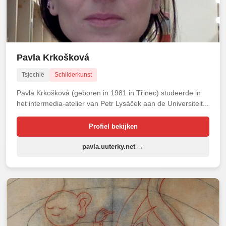
Pavla Krkošková
Tsjechië
Schilderkunst
Pavla Krkošková (geboren in 1981 in Třinec) studeerde in
het intermedia-atelier van Petr Lysáček aan de Universiteit...
Profiel bekijken
pavla.uuterky.net →