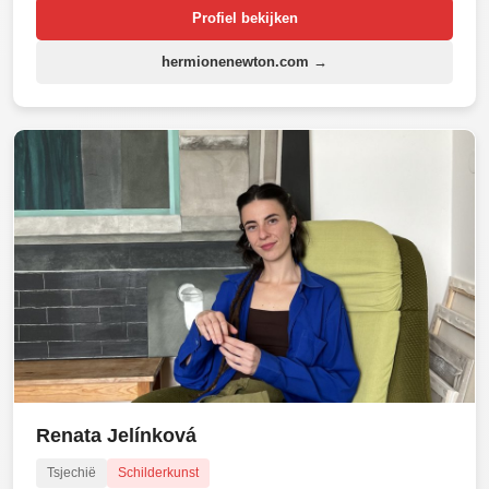
Profiel bekijken
hermionenewton.com →
Renata Jelínková
Tsjechië
Schilderkunst