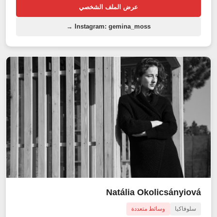
عرض الملف الشخصي
Instagram: gemina_moss →
Natália Okolicsányiová
سلوفاكيا
وسائط متعددة