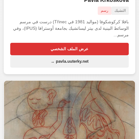
التشيك
رسم
بافلا كركوشكوفا (مواليد 1981 في Třinec) درست في مرسم
الوسائط البينية لدى بيتر ليساتشيك بجامعة أوسترافا (IPUS)، وفي
مرسم...
عرض الملف الشخصي
pavla.uuterky.net →