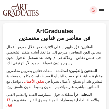
ArtGraduates
فن معاصر من فنانين معتمدين
للفنانين:
عزّز ظهورك على الإنترنت من خلال معرض أعمال
مجاني للفن المعاصر، مترجم إلى 17 لغة. أنشئ ملفك الشخصي
في خمس دقائق – وعدّله في أي وقت بعد تسجيل الدخول. بدون
رسوم وبدون عمولة – جميع الأرباح تبقى لك.
للمقتنين والقيّمين:
استكشف ملفات فنانين بصريين معاصرين
مختارة بعناية. فلتر حسب البلد أو الوسيط، ابحث بكلمات مفتاحية
لمشروعك، أو تصفّح الأعمال بصرياً في
تدفق الأعمال
. تواصل مع
الفنانين مباشرة عبر مواقعهم – بدون وسيط، بدون هامش ربح.
المجلة:
اقرأ مقابلات حول الممارسة الفنية والتعليم الفني
والأصالة الداخلية ومسارات المهنة وسوق الفن – منشورة بـ
17
لغة
.