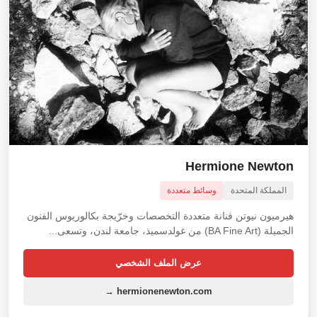
Hermione Newton
المملكة المتحدة
وسائط متعددة
هيرميون نيوتن فنانة متعددة التخصصات وخرّيجة بكالوريوس الفنون
الجميلة (BA Fine Art) من غولدسميذ، جامعة لندن، وتسعى...
عرض الملف الشخصي
hermionenewton.com →