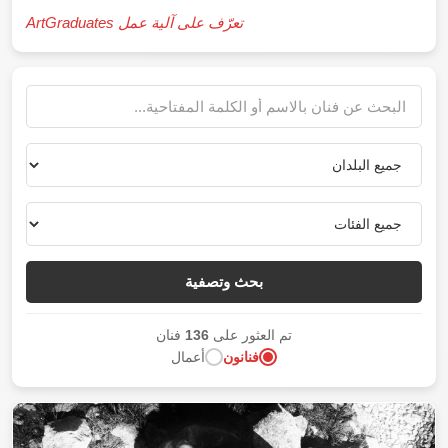
تعرّف على آلية عمل ArtGraduates
بحث وتصفية
تم العثور على
136
فنان
فنانون
أعمال