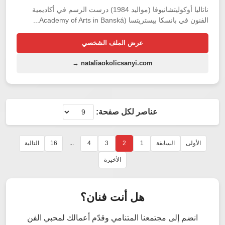
ناتاليا أوكوليتشانيوفا (مواليد 1984) درست الرسم في أكاديمية
الفنون في بانسكا بيستريتسا (Academy of Arts in Banská...
عرض الملف الشخصي
nataliaokolicsanyi.com →
عناصر لكل صفحة:
...
الأولى
السابقة
1
2
3
4
16
التالية
الأخيرة
هل أنت فنان؟
انضم إلى مجتمعنا المتنامي وقدّم أعمالك لمحبي الفن