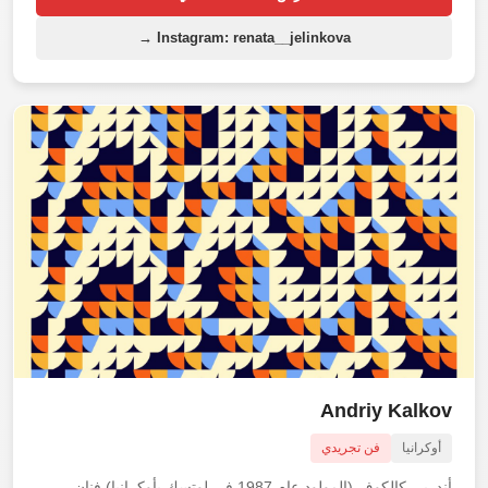
Instagram: renata__jelinkova →
Andriy Kalkov
أوكرانيا
فن تجريدي
أندريي كالكوف (المولود عام 1987 في لوتسك بأوكرانيا) فنان