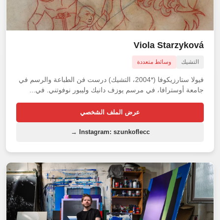
Viola Starzyková
التشيك
وسائط متعددة
فيولا ستارزيكوفا (*2004، التشيك) درست فن الطباعة والرسم في
جامعة أوسترافا، في مرسم يوزف دانيك وليبور نوفوتني. في...
عرض الملف الشخصي
Instagram: szunkoflecc →