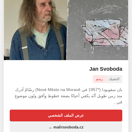
Jan Svoboda
التشيك
رسم
يان سفوبودا (*1957 في Nové Město na Moravě) رسّامٌ أدرك
منذ زمن طويل أنّه يكفي أحيانًا بضعة خطوط وأفق ولون موضوع
في...
عرض الملف الشخصي
malirsvoboda.cz →