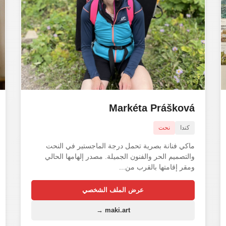
Markéta Prášková
كندا
نحت
ماكي فنانة بصرية تحمل درجة الماجستير في النحت
والتصميم الحر والفنون الجميلة. مصدر إلهامها الحالي
ومقر إقامتها بالقرب من...
عرض الملف الشخصي
maki.art →