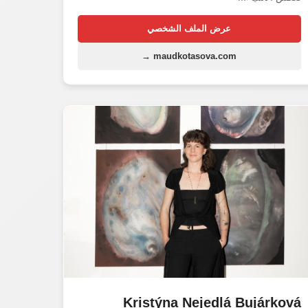
عرض الملف الشخصي
maudkotasova.com →
Kristýna Nejedlá Bujárková