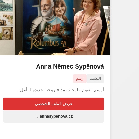
Anna Němec Sypěnová
التشيك
رسم
أرسم الغيوم - لوحات مذبح روحية جديدة للتأمل.
عرض الملف الشخصي
annasypenova.cz →