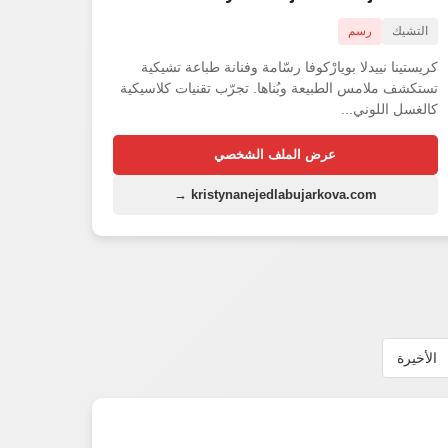
التشيك
رسم
كريستينا نييدلا بويارْكوفا رسّامة وفنانة طباعة تشيكية
تستكشف ملامس الطبيعة وبُناها. تجرّب تقنيات كلاسيكية
كالغسل اللوني...
عرض الملف الشخصي
kristynanejedlabujarkova.com →
الأخيرة