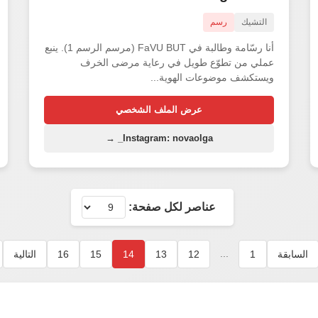
التشيك
رسم
أنا رسّامة وطالبة في FaVU BUT (مرسم الرسم 1). ينبع
عملي من تطوّع طويل في رعاية مرضى الخرف
ويستكشف موضوعات الهوية...
عرض الملف الشخصي
Instagram: novaolga_ →
عناصر لكل صفحة:
...
السابقة
1
12
13
14
15
16
التالية