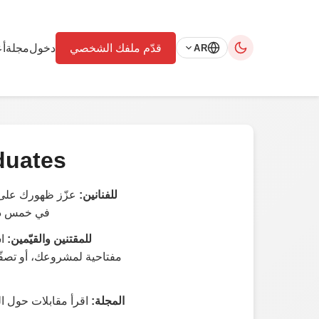
قدّم ملفك الشخصي
دخول
مجلة
أع
AR
duates
للفنانين:
في خمس دقا
للمقتنين والقيّمين:
اس
مفتاحية لمشروعك، أو تصفّح
المجلة:
اقرأ مقابلات حول ال