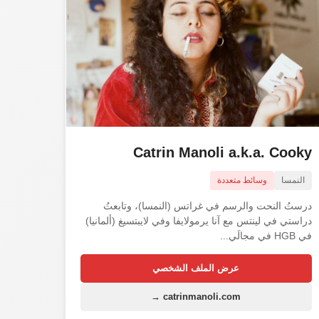
Catrin Manoli a.k.a. Cooky
النمسا
وسائط متعددة
درستُ النحت والرسم في غراتس (النمسا)، وتابعتُ
دراستي في لينتس مع آنا يرمولايفا وفي لايبتسيغ (ألمانيا)
في HGB في مجالَي...
عرض الملف الشخصي
catrinmanoli.com →