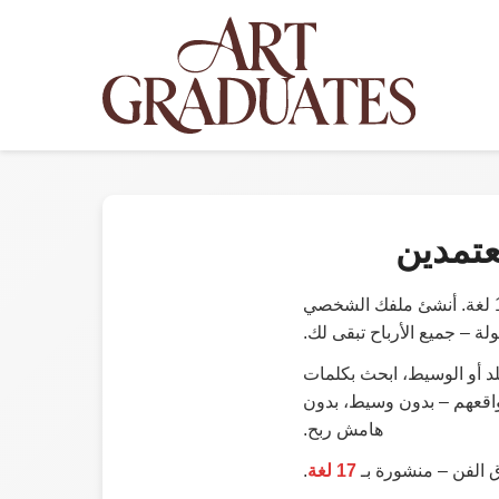
عتمدين
عزّز ظهورك على الإنترنت من خلال معرض أعمال مجاني للفن المعاصر، مترجم إلى 17 لغة. أنشئ ملفك الشخصي
 – جميع الأرباح تبقى لك.
د أو الوسيط، ابحث بكلمات
واقعهم – بدون وسيط، بدون
هامش ربح.
ق الفن – منشورة بـ
17 لغة
.