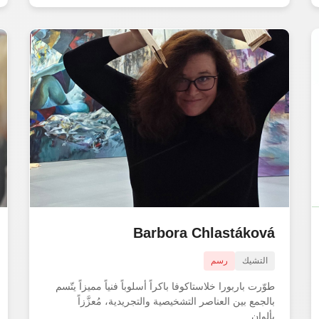
Barbora Chlastáková
التشيك
رسم
طوّرت باربورا خلاستاكوفا باكراً أسلوباً فنياً مميزاً يتّسم
بالجمع بين العناصر التشخيصية والتجريدية، مُعزَّزاً
بألوان...