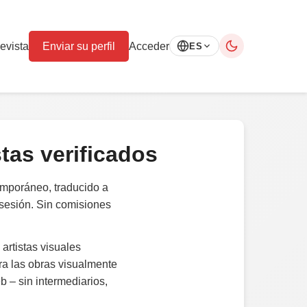
evista
Enviar su perfil
Acceder
ES
stas verificados
temporáneo, traducido a
 sesión. Sin comisiones
artistas visuales
ra las obras visualmente
b – sin intermediarios,