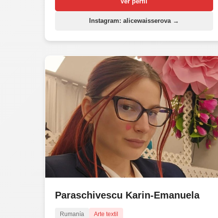
Ver perfil
Instagram: alicewaisserova →
Paraschivescu Karin-Emanuela
Rumanía
Arte textil