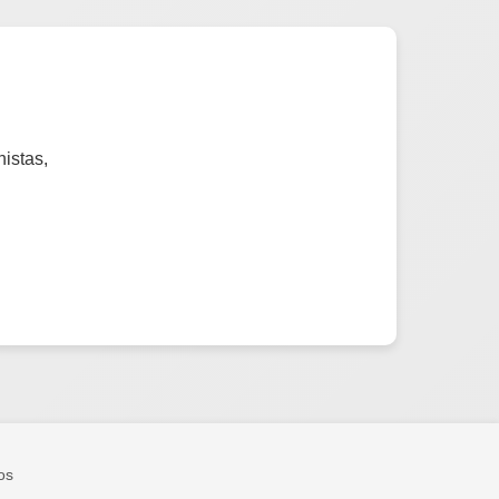
istas,
os