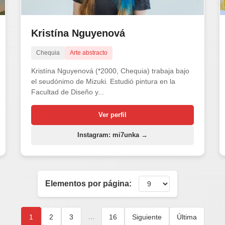
Kristína Nguyenová
Chequia
Arte abstracto
Kristína Nguyenová (*2000, Chequia) trabaja bajo
el seudónimo de Mizuki. Estudió pintura en la
Facultad de Diseño y...
Ver perfil
Instagram: mi7unka →
Elementos por página:
...
1
2
3
16
Siguiente
Última