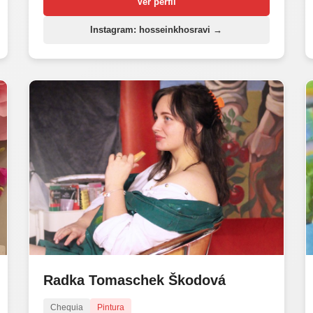
Ver perfil
Instagram: hosseinkhosravi →
Radka Tomaschek Škodová
Chequia
Pintura