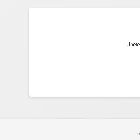
Únete
F